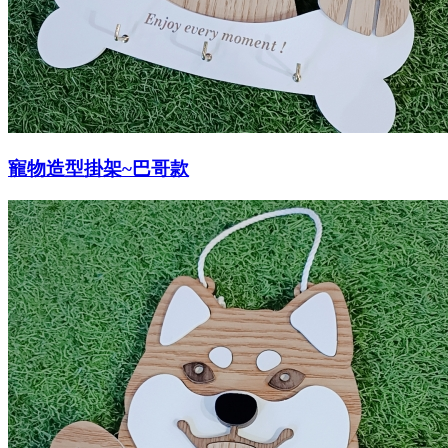
寵物造型掛架~巴哥款