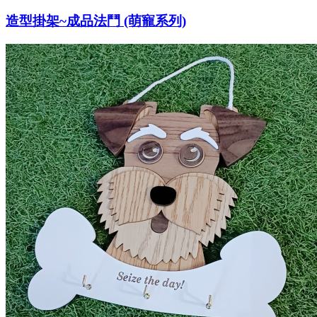
造型掛架~成品法鬥 (萌寵系列)