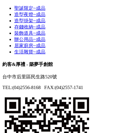
聖誕限定~成品
造型夜燈~成品
造型掛架~成品
存錢收納~成品
裝飾道具~成品
辦公用品~成品
居家廚房~成品
生活雜貨~成品
約客&厚禮 - 築夢手創館
台中市后里區民生路520號
TEL:(04)2556-8168 FAX:(04)2557-1741