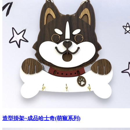
造型掛架~成品哈士奇(萌寵系列)