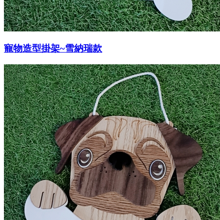
寵物造型掛架~雪納瑞款