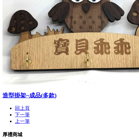
造型掛架~成品(多款)
回上頁
下一筆
上一筆
厚禮商城