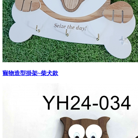
寵物造型掛架~柴犬款