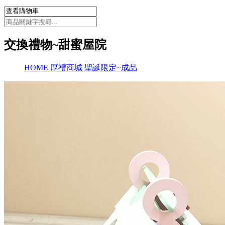
交換禮物~甜蜜屋院
HOME
厚禮商城
聖誕限定~成品