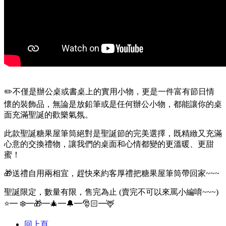
✏️不僅是辦公桌或書桌上的實用小物，更是一件富有節日情
懷的裝飾品，無論是放鉛筆或是任何辦公小物，都能讓你的桌
面充滿聖誕的歡樂氣氛。
此款聖誕糖果屋筆筒絕對是聖誕節的完美選擇，既精緻又充滿
心意的交換禮物，讓我們的桌面和心情都變的更溫暖、更甜
蜜！
🎁送禮自用兩相宜，趕快來約客厚禮把糖果屋筆筒帶回家~~~
聖誕限定，數量有限，售完為止 (賣完不可以來罵小編唷~~~)
⭐━ ❄️━🎁━🎄━🔔━🎅🏻━🦌
回上頁