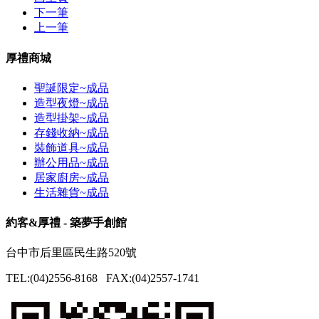
下一筆
上一筆
厚禮商城
聖誕限定~成品
造型夜燈~成品
造型掛架~成品
存錢收納~成品
裝飾道具~成品
辦公用品~成品
居家廚房~成品
生活雜貨~成品
約客&厚禮 - 築夢手創館
台中市后里區民生路520號
TEL:(04)2556-8168 FAX:(04)2557-1741