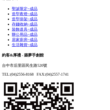
聖誕限定~成品
造型夜燈~成品
造型掛架~成品
存錢收納~成品
裝飾道具~成品
辦公用品~成品
居家廚房~成品
生活雜貨~成品
約客&厚禮 - 築夢手創館
台中市后里區民生路520號
TEL:(04)2556-8168 FAX:(04)2557-1741