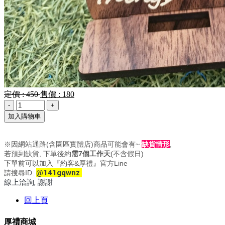
定價 :
450
售價 :
180
加入購物車
※因網站通路(含園區實體店)商品可能會有~
缺貨情形
,
若預到缺貨, 下單後約
需7個工作天
(不含假日)
下單前可以加入『約客&厚禮』官方Line
@141gqwnz
請搜尋ID:
線上洽詢, 謝謝
回上頁
厚禮商城